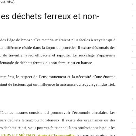
rs, etc.).
des déchets ferreux et non-
dès l’âge de bronze. Ces matériaux étaient plus faciles à recycler qu’à
La différence réside dans la façon de procéder. Il existe désormais des
de travailler avec efficacité et rapidité. Le recyclage s’apparente
 demande de déchets ferreux ou non-ferreux est en hausse.
premières, le respect de l’environnement et la nécessité d’une énorme
tant de facteurs qui ont influencé la naissance du recyclage industriel.
férentes mesures consistant à promouvoir l’économie circulaire. Les
 leurs déchets ferreux ou non-ferreux. Il existe des organismes ou des
s déchets. Ainsi, vous pourrez faire appel à ces professionnels pour les
 FERS ET MÉTAUX, située à Claye-Souilly
, fait partie des pionniers