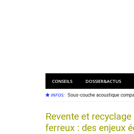
Aller
au
contenu
CONSEILS
DOSSIER&ACTUS
INFOS:
Sous-couche acoustique compat
Revente et recyclage 
ferreux : des enjeux