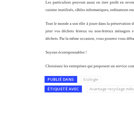
Les particuliers peuvent aussi en tirer profit en rev
cuisine inutilisés, câbles informatiques, ordinateurs 
Tout le monde a son rôle à jouer dans la préservation d
jeter vos déchets ferreux ou non-ferreux ménagers 
déchets. Par la même occasion, vous pourrez vous déba
Soyons écoresponsables !
Choisissez les entreprises qui proposent un service com
PUBLIÉ DANS
Ecologie
ÉTIQUETÉ AVEC
Avantage recyclage mét