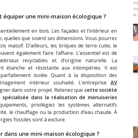
Vo
co
la
t
équiper une mini-maison écologique ?
sentiellement en bois.
Les façades et l’intérieur
en
n,
quelles que soient ses dimensions.
Vous pourrez
ois massif.
D’ailleurs
,
les briques de terre cuite, le
uvent également faire l’affaire. L’essentiel est de
ériaux recyclables et d’origine naturelle. La
t étanche et résistante aux intempéries. Il est
 parfaitement isolée. Quant à la disposition des
énagement intérieur souhaité. L’entreprise
AV
gner dans votre projet. Retenez que
c
ette société
 spécialisée dans la réalisation de menuiseries
ipements, privilégiez les systèmes alternatifs
cité, le chauffage ou la production d’eau chaude.
À
gies fossiles sont à exclure.
er dans une
mini-maison éco
logique ?