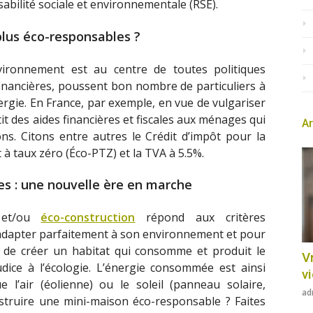
sabilité sociale et environnementale (RSE).
plus éco-responsables ?
vironnement est au centre de toutes politiques
financières, poussent bon nombre de particuliers à
gie. En France, par exemple, en vue de vulgariser
ntit des aides financières et fiscales aux ménages qui
Ar
ions. Citons entre autres le Crédit d’impôt pour la
t à taux zéro (Éco-PTZ) et la TVA à 5.5%.
es :
une nouvelle ère en marche
e et/ou
éco-construction
répond aux critères
’adapter parfaitement à son environnement et pour
est de créer un habitat qui consomme et produit le
Vr
dice à l’écologie. L’énergie consommée est ainsi
v
e l’air (éolienne) ou le soleil (panneau solaire,
ad
struire une mini-maison éco-responsable ? Faites