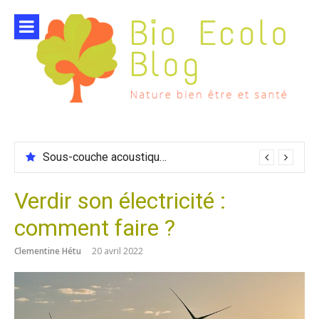
Aller
au
contenu
Sous-couche acoustique compatible chauffage sol
Verdir son électricité :
comment faire ?
Clementine Hétu
20 avril 2022