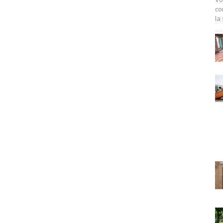
co
la