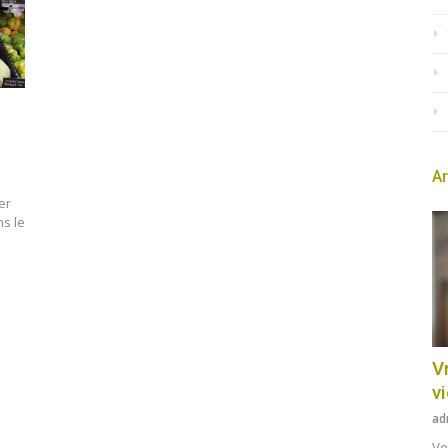
Ar
er
ns le
Vr
v
ad
Vo