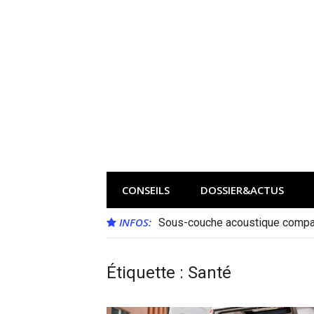
Aller
au
contenu
CONSEILS
DOSSIER&ACTUS
INFOS:
Sous-couche acoustique compat
Benne amovible pour camion amp
Étiquette :
Santé