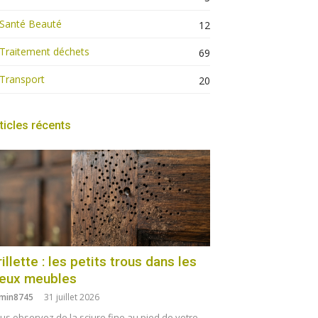
Santé Beauté
12
Traitement déchets
69
Transport
20
ticles récents
illette : les petits trous dans les
ieux meubles
min8745
31 juillet 2026
us observez de la sciure fine au pied de votre