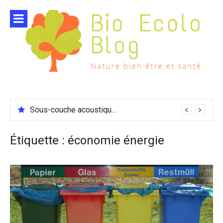
Aller
au
contenu
Sous-couche acoustique compatible chauffage sol
Étiquette :
économie énergie