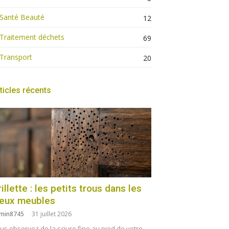
Santé Beauté
12
Traitement déchets
69
Transport
20
ticles récents
illette : les petits trous dans les
ieux meubles
min8745
31 juillet 2026
us observez de la sciure fine au pied de votre