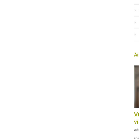
Ar
Vr
v
ad
Vo