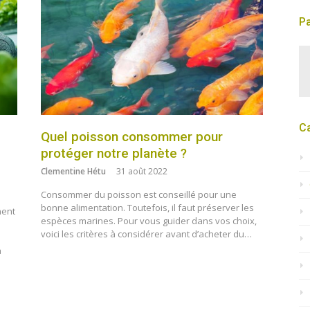
Pa
C
Quel poisson consommer pour
protéger notre planète ?
Clementine Hétu
31 août 2022
Consommer du poisson est conseillé pour une
bonne alimentation. Toutefois, il faut préserver les
nent
espèces marines. Pour vous guider dans vos choix,
voici les critères à considérer avant d’acheter du…
a