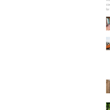
co
la