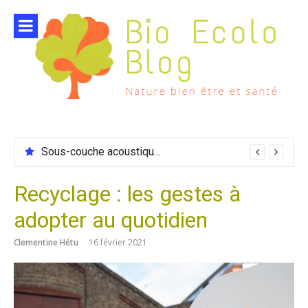
Aller
au
contenu
Sous-couche acoustique compatible chauffage sol
Recyclage : les gestes à
adopter au quotidien
Clementine Hétu
16 février 2021