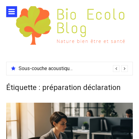
Aller
au
contenu
Sous-couche acoustique compatible chauffage sol
Étiquette :
préparation déclaration