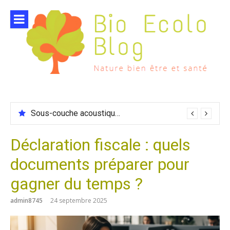
Aller
au
contenu
Sous-couche acoustique compatible chauffage sol
Déclaration fiscale : quels
documents préparer pour
gagner du temps ?
admin8745
24 septembre 2025