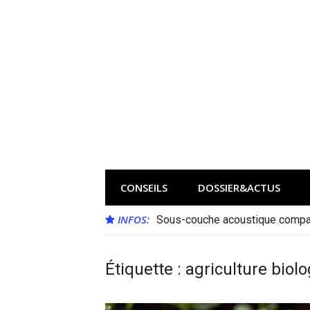
Aller
au
contenu
CONSEILS
DOSSIER&ACTUS
INFOS:
Sous-couche acoustique compat
Étiquette :
agriculture biol