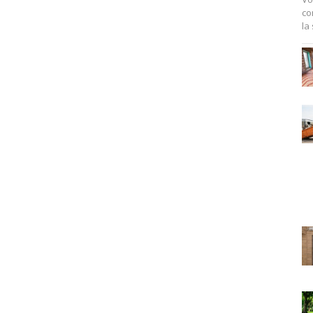
co
la