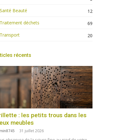
Santé Beauté
12
Traitement déchets
69
Transport
20
ticles récents
illette : les petits trous dans les
ieux meubles
min8745
31 juillet 2026
us observez de la sciure fine au pied de votre