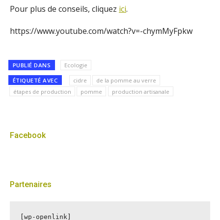
Pour plus de conseils, cliquez
ici
.
https://www.youtube.com/watch?v=-chymMyFpkw
PUBLIÉ DANS
Ecologie
ÉTIQUETÉ AVEC
cidre
de la pomme au verre
étapes de production
pomme
production artisanale
Facebook
Partenaires
[wp-openlink]