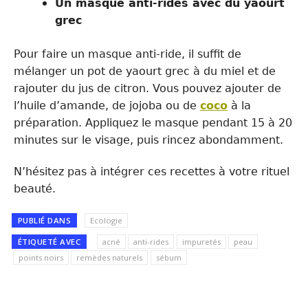
Un masque anti-rides avec du yaourt
grec
Pour faire un masque anti-ride, il suffit de
mélanger un pot de yaourt grec à du miel et de
rajouter du jus de citron. Vous pouvez ajouter de
l’huile d’amande, de jojoba ou de
coco
à la
préparation. Appliquez le masque pendant 15 à 20
minutes sur le visage, puis rincez abondamment.
N’hésitez pas à intégrer ces recettes à votre rituel
beauté.
PUBLIÉ DANS
Ecologie
ÉTIQUETÉ AVEC
acné
anti-rides
impuretés
peau
points noirs
remèdes naturels
sébum