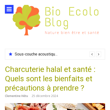
Aller
au
contenu
Sous-couche acoustique compatible chauffage sol
Charcuterie halal et santé :
Quels sont les bienfaits et
précautions à prendre ?
Clementine Hétu
25 décembre 2024