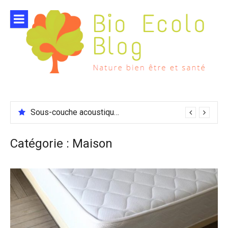
Aller
au
contenu
Sous-couche acoustique compatible chauffage sol
Catégorie :
Maison