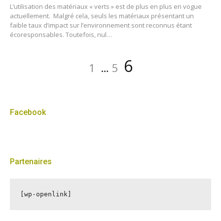
L’utilisation des matériaux « verts » est de plus en plus en vogue
actuellement. Malgré cela, seuls les matériaux présentant un
faible taux d’impact sur l’environnement sont reconnus étant
écoresponsables. Toutefois, nul…
Pagination
Page
Page
Page
6
1
…
5
des
publications
Facebook
Partenaires
[wp-openlink]