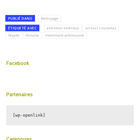
PUBLIÉ DANS
Nettoyage
ÉTIQUETÉ AVEC
entretien extérieur
erreurs courantes
façade
mousse
traitement antimousse
Facebook
Partenaires
[wp-openlink]
Catégories