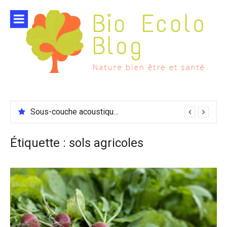
Aller
au
contenu
Sous-couche acoustique compatible chauffage sol
Étiquette :
sols agricoles