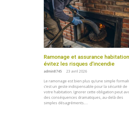
Ramonage et assurance habitation
évitez les risques d’incendie
admin8745
23 avril 2026
Le ramonage est bien plus qu’une simple formali
c’est un geste indispensable pour la sécurité de
votre habitation. Ignorer cette obligation peut av
des conséquences dramatiques, au-delà des
simples désagréments.…