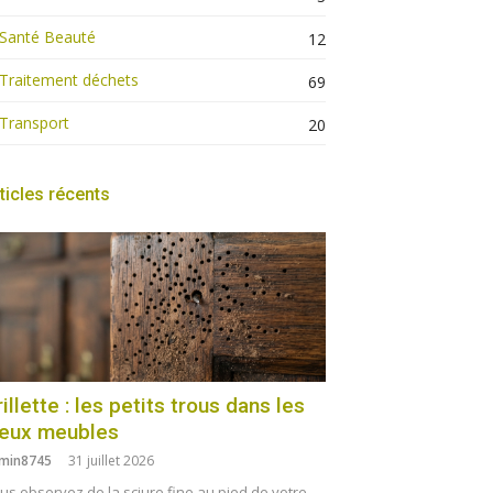
Santé Beauté
12
Traitement déchets
69
Transport
20
ticles récents
illette : les petits trous dans les
ieux meubles
min8745
31 juillet 2026
us observez de la sciure fine au pied de votre