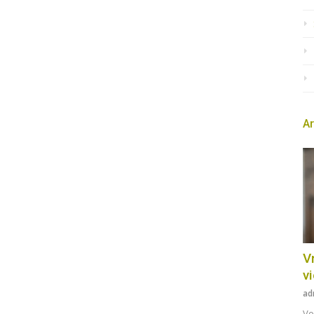
Ar
Vr
v
ad
Vo