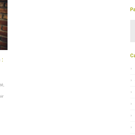
Pa
C
 :
té,
oir