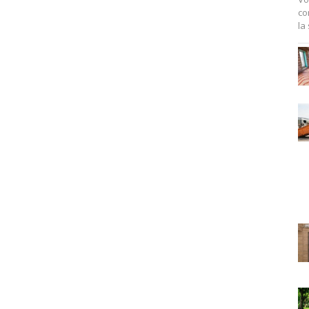
co
la