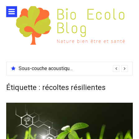
Aller
au
contenu
Sous-couche acoustique compatible chauffage sol
Étiquette :
récoltes résilientes