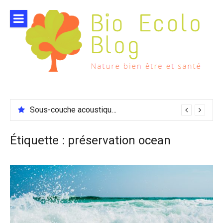
Aller
au
contenu
Sous-couche acoustique compatible chauffage sol
Étiquette :
préservation ocean