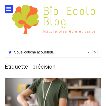
Aller
au
contenu
Sous-couche acoustique compatible chauffage sol
Étiquette :
précision