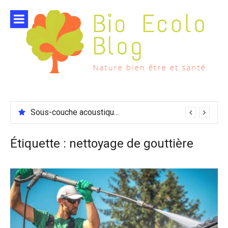
Aller
au
contenu
Sous-couche acoustique compatible chauffage sol
Étiquette :
nettoyage de gouttière