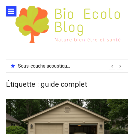
Aller
au
contenu
Sous-couche acoustique compatible chauffage sol
Étiquette :
guide complet