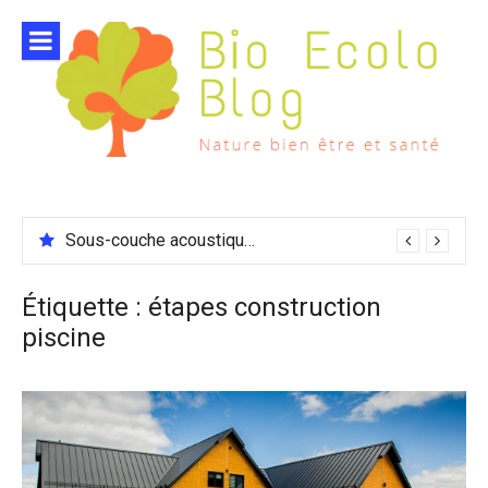
Aller
au
contenu
Sous-couche acoustique compatible chauffage sol
Étiquette :
étapes construction
piscine