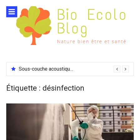
Aller
au
contenu
Sous-couche acoustique compatible chauffage sol
Étiquette :
désinfection