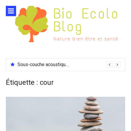
Aller
au
contenu
Sous-couche acoustique compatible chauffage sol
Étiquette :
cour