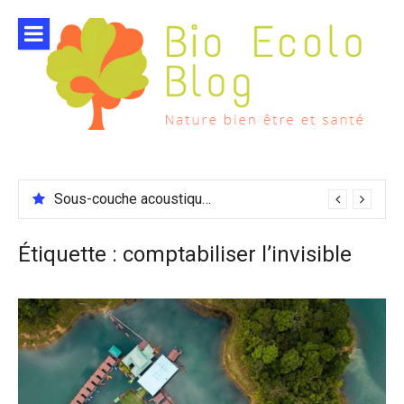
Aller
au
contenu
Sous-couche acoustique compatible chauffage sol
Étiquette :
comptabiliser l’invisible