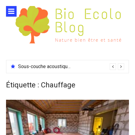
Aller
au
contenu
Sous-couche acoustique compatible chauffage sol
Étiquette :
Chauffage