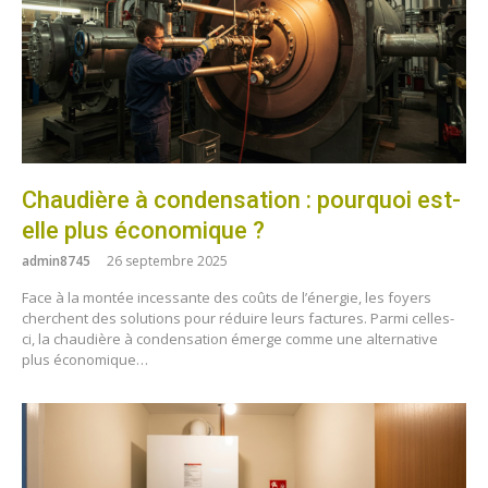
Chaudière à condensation : pourquoi est-
elle plus économique ?
admin8745
26 septembre 2025
Face à la montée incessante des coûts de l’énergie, les foyers
cherchent des solutions pour réduire leurs factures. Parmi celles-
ci, la chaudière à condensation émerge comme une alternative
plus économique…