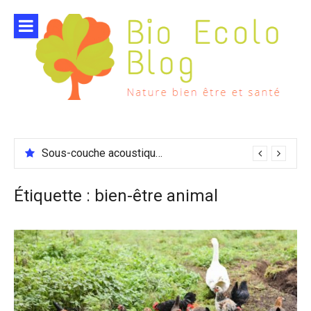
Aller
au
contenu
Sous-couche acoustique compatible chauffage sol
Étiquette :
bien-être animal