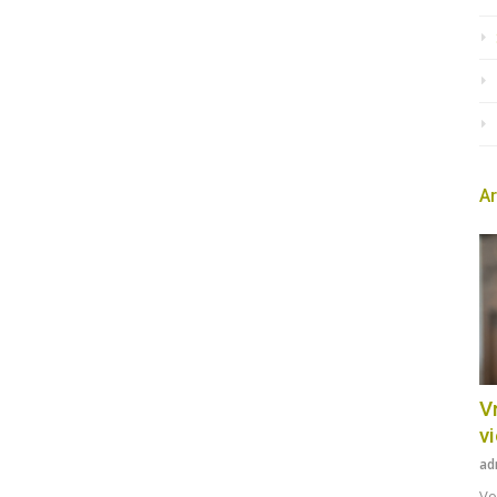
Ar
Vr
v
ad
Vo