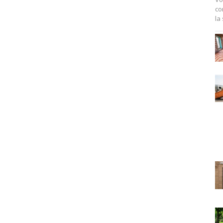
co
la