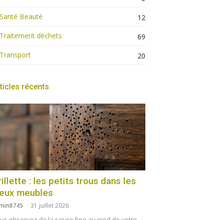
Santé Beauté
12
Traitement déchets
69
Transport
20
ticles récents
illette : les petits trous dans les
ieux meubles
min8745
31 juillet 2026
us observez de la sciure fine au pied de votre