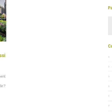
Pa
C
ssi
vent
le ?