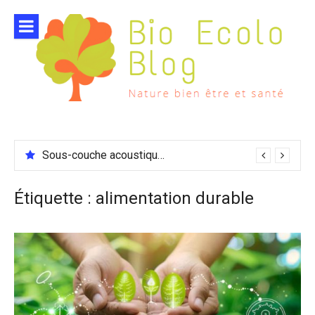
Aller
au
contenu
Sous-couche acoustique compatible chauffage sol
Étiquette :
alimentation durable