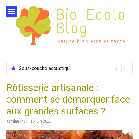
Aller
au
contenu
Sous-couche acoustique compatible chauffage sol
Rôtisserie artisanale :
comment se démarquer face
aux grandes surfaces ?
admin8745
16 juin 2025