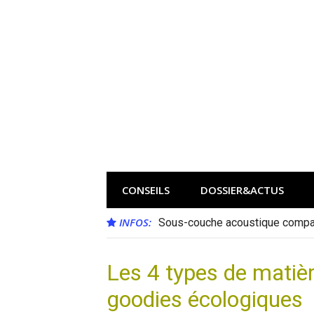
Aller
au
contenu
CONSEILS
DOSSIER&ACTUS
INFOS:
Sous-couche acoustique compat
Les 4 types de matièr
goodies écologiques