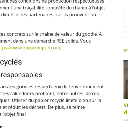
issent des conditions de production respectueuses
ement une traçabilité complète du champ à l’objet
 clients et les partenaires, car ils prouvent un
es concrets sur la chaîne de valeur du goodie. À
ilement dans une démarche RSE solide. Vous
ttps://www.eurocompub.com
.
Ar
ecyclés
oresponsables
dans les goodies respectueux de l’environnement.
t les calendriers profitent, entre autres, de ces
ues. Utiliser du papier recyclé limite bien sûr la
Vr
t réduit les déchets. De plus, sa teinte
v
’objet final.
ad
s