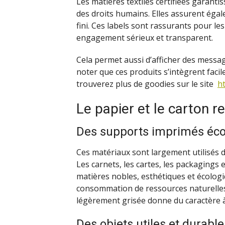
Les matières textiles certifiées garant
des droits humains. Elles assurent égal
fini. Ces labels sont rassurants pour les
engagement sérieux et transparent.
Cela permet aussi d’afficher des messag
noter que ces produits s’intègrent fac
trouverez plus de goodies sur le site
h
Le papier et le carton r
Des supports imprimés éc
Ces matériaux sont largement utilisés 
Les carnets, les cartes, les packagings e
matières nobles, esthétiques et écologiq
consommation de ressources naturelles e
légèrement grisée donne du caractère à l
Des objets utiles et durable