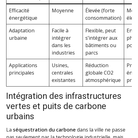
Efficacité
Moyenne
Élevée (forte
Moy
énergétique
consommation)
élev
Adaptation
Facile à
Flexible, peut
Enco
urbaine
intégrer
s’intégrer aux
phas
dans les
bâtiments ou
pour 
industries
parcs
Applications
Usines,
Réduction
Prod
principales
centrales
globale CO2
éner
existantes
atmosphérique
prop
Intégration des infrastructures
vertes et puits de carbone
urbains
La
séquestration du carbone
dans la ville ne passe
pas seulement par la technologie industrielle, mais