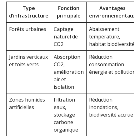
Type
Fonction
Avantages
d’infrastructure
principale
environnementaux
Forêts urbaines
Captage
Abaissement
naturel de
température,
CO2
habitat biodiversité
Jardins verticaux
Absorption
Réduction
et toits verts
CO2,
consommation
amélioration
énergie et pollution
air et
isolation
Zones humides
Filtration
Réduction
artificielles
eaux,
inondations,
stockage
biodiversité accrue
carbone
organique