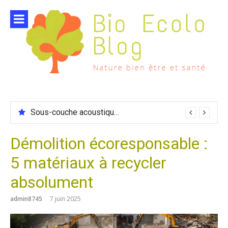
Aller
au
contenu
Sous-couche acoustique compatible chauffage sol
Démolition écoresponsable :
5 matériaux à recycler
absolument
admin8745
7 juin 2025