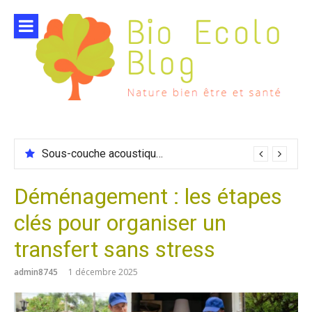
Aller
au
contenu
Benne amovible pour camion ampliroll
Sous-couche acoustique compatible chauffage sol
Déménagement : les étapes
clés pour organiser un
transfert sans stress
admin8745
1 décembre 2025