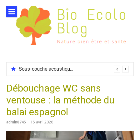
Aller
au
contenu
Sous-couche acoustique compatible chauffage sol
Débouchage WC sans
ventouse : la méthode du
balai espagnol
admin8745
15 avril 2026