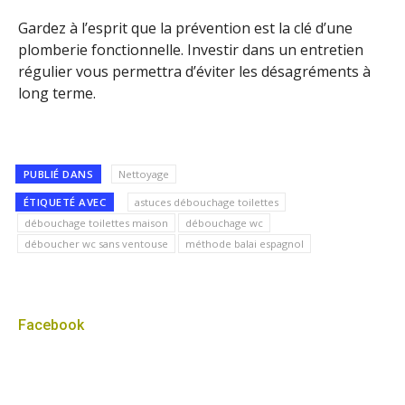
Gardez à l’esprit que la prévention est la clé d’une
plomberie fonctionnelle. Investir dans un entretien
régulier vous permettra d’éviter les désagréments à
long terme.
PUBLIÉ DANS
Nettoyage
ÉTIQUETÉ AVEC
astuces débouchage toilettes
débouchage toilettes maison
débouchage wc
déboucher wc sans ventouse
méthode balai espagnol
Facebook