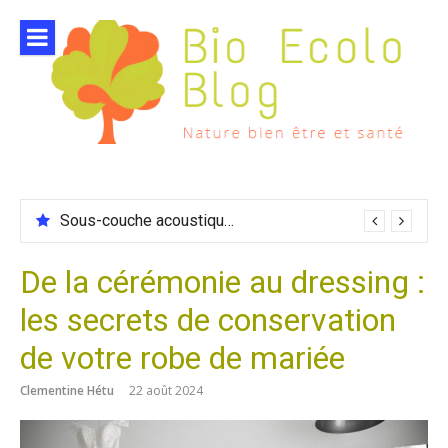
Aller
au
contenu
Sous-couche acoustique compatible chauffage sol
De la cérémonie au dressing :
les secrets de conservation
de votre robe de mariée
Clementine Hétu
22 août 2024