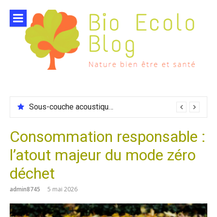
Aller
au
contenu
Sous-couche acoustique compatible chauffage sol
Consommation responsable :
l’atout majeur du mode zéro
déchet
admin8745
5 mai 2026