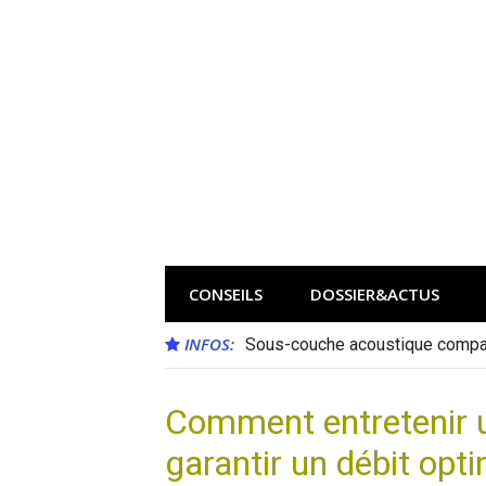
Aller
au
contenu
CONSEILS
DOSSIER&ACTUS
INFOS:
Sous-couche acoustique compat
Comment entretenir un
garantir un débit opti