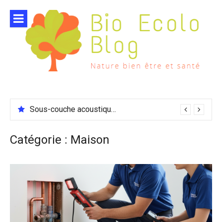
Aller
au
contenu
Sous-couche acoustique compatible chauffage sol
Catégorie :
Maison