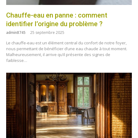
Chauffe-eau en panne : comment
identifier l’origine du problème ?
admin8745
25 septembre 2025
Le chauffe-eau est un élément central du confort de notre foyer,
nous permettant de bénéficier d’une eau chaude à tout moment.
Malheureusement, il arrive qu’il présente des signes de
faiblesse…