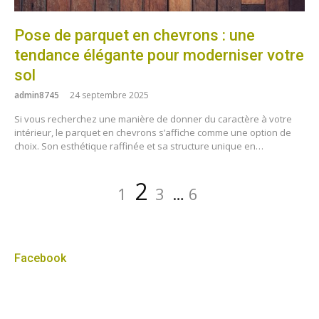
Pose de parquet en chevrons : une
tendance élégante pour moderniser votre
sol
admin8745
24 septembre 2025
Si vous recherchez une manière de donner du caractère à votre
intérieur, le parquet en chevrons s’affiche comme une option de
choix. Son esthétique raffinée et sa structure unique en…
Pagination
Page
Page
Page
Page
2
1
3
…
6
des
publications
Facebook