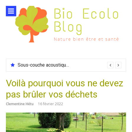
Aller
au
contenu
Sous-couche acoustique compatible chauffage sol
Voilà pourquoi vous ne devez
pas brûler vos déchets
Clementine Hétu
16 février 2022