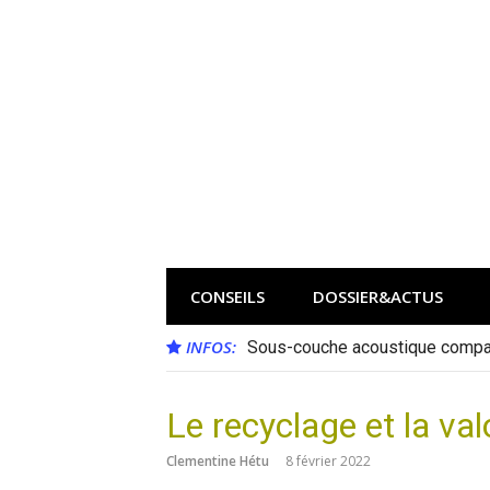
Aller
au
contenu
CONSEILS
DOSSIER&ACTUS
INFOS:
Sous-couche acoustique compat
Le recyclage et la val
Clementine Hétu
8 février 2022