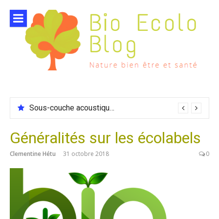
Aller
au
contenu
Sous-couche acoustique compatible chauffage sol
Généralités sur les écolabels
Clementine Hétu
31 octobre 2018
0