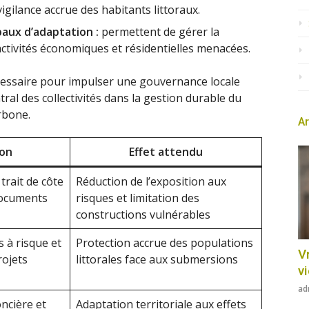
igilance accrue des habitants littoraux.
baux d’adaptation :
permettent de gérer la
activités économiques et résidentielles menacées.
cessaire pour impulser une gouvernance locale
tral des collectivités dans la gestion durable du
arbone.
Ar
ion
Effet attendu
trait de côte
Réduction de l’exposition aux
documents
risques et limitation des
constructions vulnérables
s à risque et
Protection accrue des populations
Vr
ojets
littorales face aux submersions
v
ad
oncière et
Adaptation territoriale aux effets