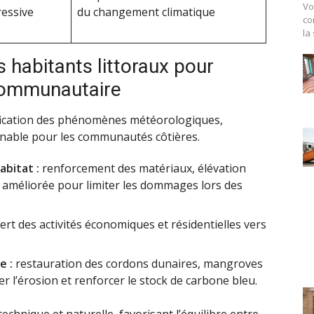
Vo
ressive
du changement climatique
co
la
 habitants littoraux pour
 communautaire
sification des phénomènes météorologiques,
urnable pour les communautés côtières.
abitat :
renforcement des matériaux, élévation
é améliorée pour limiter les dommages lors des
ert des activités économiques et résidentielles vers
e :
restauration des cordons dunaires, mangroves
r l’érosion et renforcer le stock de carbone bleu.
hnique et naturelle, favorisant l’équilibre entre