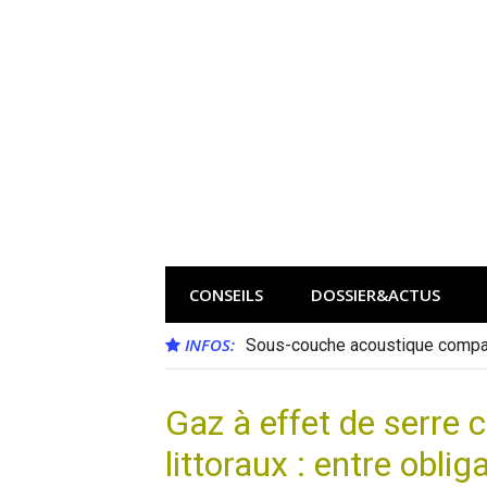
Aller
au
contenu
CONSEILS
DOSSIER&ACTUS
INFOS:
Sous-couche acoustique compat
Gaz à effet de serre 
littoraux : entre obli