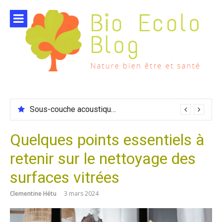
Aller
au
contenu
Sous-couche acoustique compatible chauffage sol
Quelques points essentiels à
retenir sur le nettoyage des
surfaces vitrées
Clementine Hétu
3 mars 2024