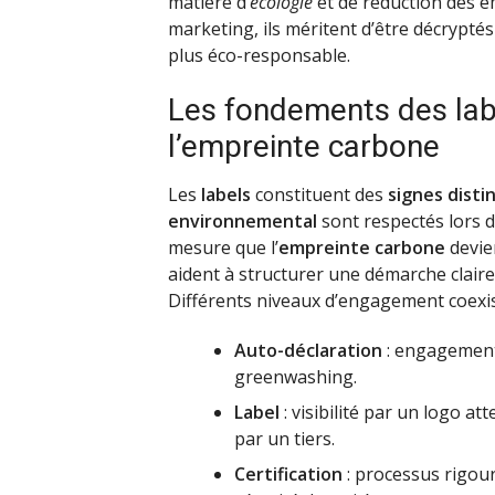
matière d’
écologie
et de réduction des é
marketing, ils méritent d’être décrypt
plus éco-responsable.
Les fondements des labe
l’empreinte carbone
Les
labels
constituent des
signes distin
environnemental
sont respectés lors de
mesure que l’
empreinte carbone
devien
aident à structurer une démarche claire
Différents niveaux d’engagement coexis
Auto-déclaration
: engagement 
greenwashing.
Label
: visibilité par un logo at
par un tiers.
Certification
: processus rigou