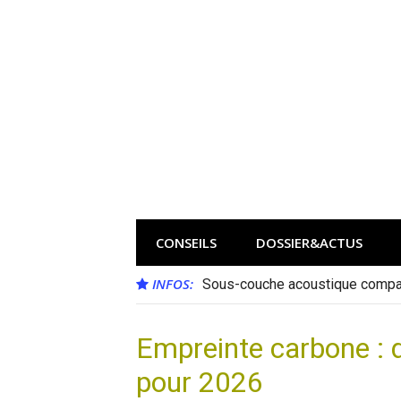
Aller
au
contenu
CONSEILS
DOSSIER&ACTUS
INFOS:
Sous-couche acoustique compat
Empreinte carbone : 
pour 2026